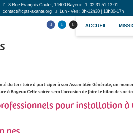
3 Rue François Coulet, 14400 Bayeux
02 31 51 13 01
contact@cpts-axante.org
Lun - Ven : 9h-12h30 | 13h30-17h
ACCUEIL
MISS
s
té du territoire à participer à son Assemblée Générale, un moment 
 à Bayeux Cette soirée sera l’occasion de faire le bilan des acti
professionnels pour installation à
en.nes