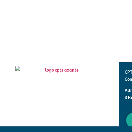
CPT
Com
Adr
3 R