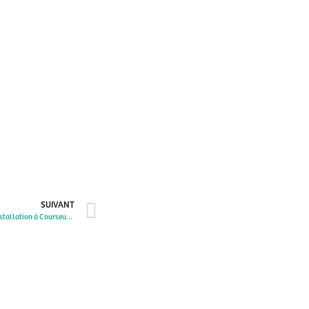
SUIVANT
Locaux à disposition des professionnels pour installation à Courseulles-sur-Mer