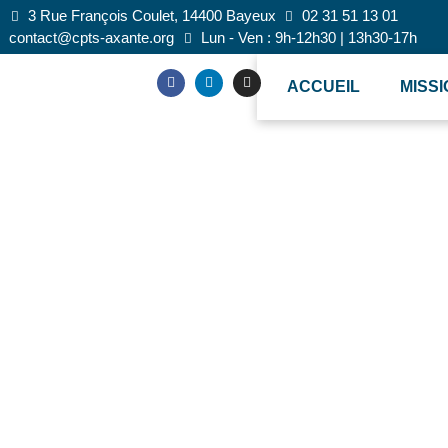
3 Rue François Coulet, 14400 Bayeux
02 31 51 13 01
contact@cpts-axante.org
Lun - Ven : 9h-12h30 | 13h30-17h
ACCUEIL
MISS