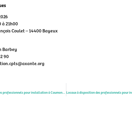
ues
2026
 à 21h00
ançois Coulet – 14400 Bayeux
h Barbey
92 90
tion.cpts@axante.org
Locaux à disposition des professionnels pour installation à Caumont sur Aure