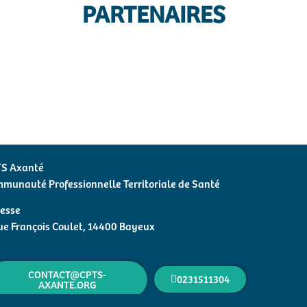
PARTENAIRES
S Axanté
munauté Professionnelle Territoriale de Santé
esse
ue François Coulet, 14400 Bayeux
CONTACT@CPTS-
0231511304
AXANTE.ORG