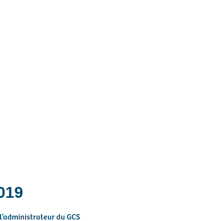
ocial, des élus d’un même
 pour répondre à des
019
 l’administrateur du GCS