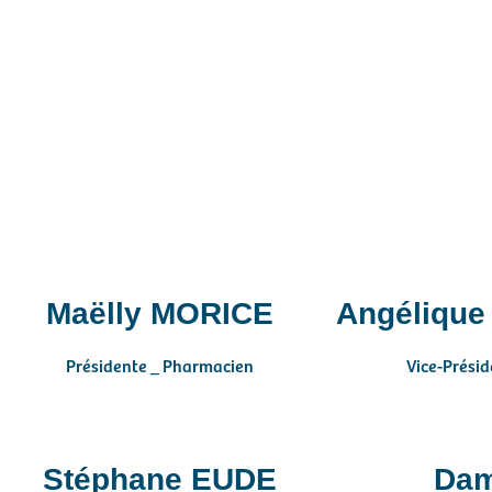
Maëlly MORICE
Angéliqu
Présidente _ Pharmacien
Vice-Présid
Stéphane EUDE
Dam