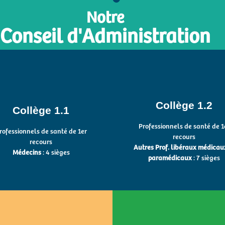
Notre
Conseil d'Administration
- 1 poste vacant
- Thomas PROUX (Pharmacien)
postes vacants
- Angélique LECOURT (IDEL)
Collège 1.2
ric DESFLACHES
- Aurélie LERGARD (IDEL)
Collège 1.1
amien COTTENCEAU
- Carine LOUVEL (Kiné)
- Myriam BELKACEM (Pharmaci
Professionnels de santé de 1
rofessionnels de santé de 1er
decins
- Pierre VILLEDIEU (Pharmacien
recours
recours
llège 1.1 :
Autres Prof. libéraux médicau
Médecins
: 4 sièges
Autres Prof.
paramédicaux
: 7 sièges
Collège 1.2 :