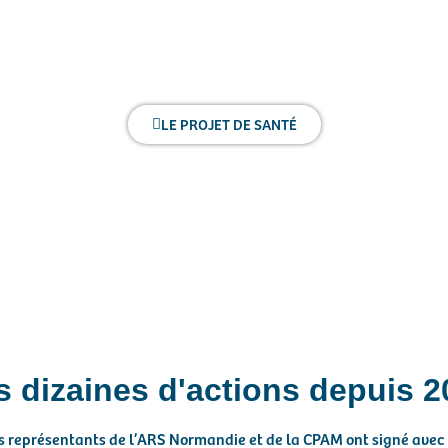
eurs du 1er et 2nd recours, du sanitaire, du social et du médico-s
aitent s’organiser – à leur initiative – autour d’un projet de santé
problématiques communes.
LE PROJET DE SANTÉ
s dizaines d'actions depuis 2
s représentants de l’ARS Normandie et de la CPAM ont signé avec