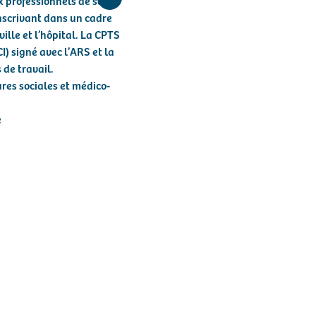
x professionnels de santé
nscrivant dans un cadre
ille et l’hôpital. La CPTS
) signé avec l’ARS et la
de travail.
es sociales et médico-
e
nté