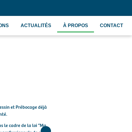
IONS
ACTUALITÉS
À PROPOS
CONTACT
essin et Prébocage déjà
nté.
s le cadre de la loi “Ma