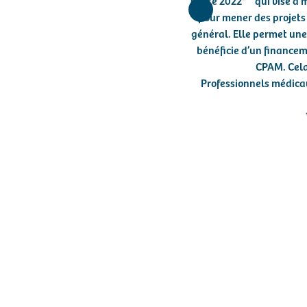
santé 2022*” qui vise à 
pour mener des projets
général. Elle permet une 
bénéficie d’un financem
CPAM. Cela
Professionnels médicau
Ré