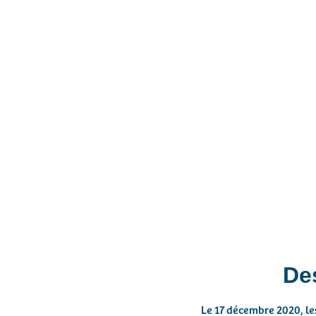
La CPTS regroupe les act
territoire qui souh
De
Le 17 décembre 2020, le