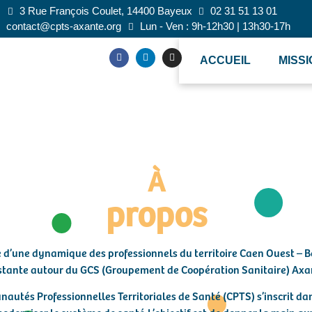
3 Rue François Coulet, 14400 Bayeux
02 31 51 13 01
contact@cpts-axante.org
Lun - Ven : 9h-12h30 | 13h30-17h
ACCUEIL
MISS
À
propos
 d’une dynamique des professionnels du territoire Caen Ouest – B
stante autour du GCS (Groupement de Coopération Sanitaire) Axa
utés Professionnelles Territoriales de Santé (CPTS) s’inscrit dan