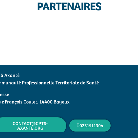
PARTENAIRES
S Axanté
munauté Professionnelle Territoriale de Santé
esse
ue François Coulet, 14400 Bayeux
CONTACT@CPTS-
0231511304
AXANTE.ORG