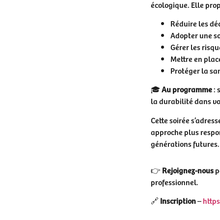
écologique. Elle prop
Réduire les dé
Adopter une so
Gérer les risq
Mettre en plac
Protéger la sa
🎓
Au programme
: 
la durabilité dans vo
Cette soirée s’adress
approche plus respon
générations futures.
👉
Rejoignez-nous
p
professionnel.
🔗
Inscription
–
http