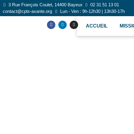
3 Rue François Coulet, 14400 Bayeux
02 31 51 13 01
contact@cpts-axante.org
Lun - Ven : 9h-12h30 | 13h30-17h
ACCUEIL
MISS