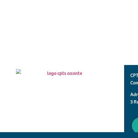
CPT
Com
Adr
3 R