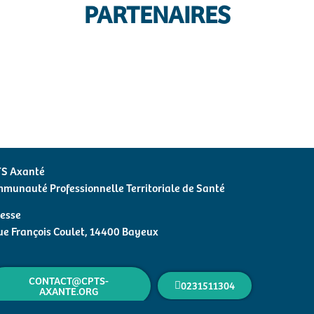
PARTENAIRES
S Axanté
munauté Professionnelle Territoriale de Santé
esse
ue François Coulet, 14400 Bayeux
CONTACT@CPTS-
0231511304
AXANTE.ORG