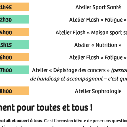
11h45
Atelier Sport Santé
12h30
Atelier Flash « Fatigue »
14h00
Atelier Flash « Maison sport s
15h15
Atelier « Nutrition »
16h00
Atelier Flash « Fatigue »
17h00
Atelier « Dépistage des cancers »
(person
de handicap et accompagnant – c’est quo
18h00
Atelier Sophrologie
nt pour toutes et tous !
ratuit et ouvert à tous
. C’est l’occasion idéale de poser vos questio
 découvrir des ressources utiles pour vous et votre famille.