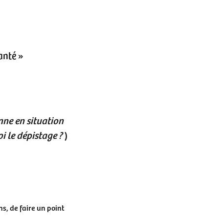
anté »
ne en situation
i le dépistage ?
)
ns, de faire un point