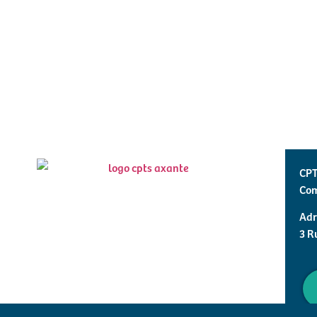
CPT
Com
Adr
3 R