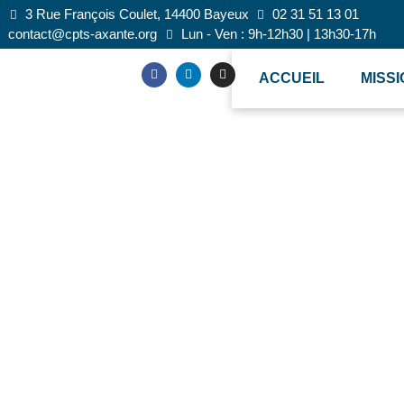
3 Rue François Coulet, 14400 Bayeux
02 31 51 13 01
contact@cpts-axante.org
Lun - Ven : 9h-12h30 | 13h30-17h
ACCUEIL
MISS