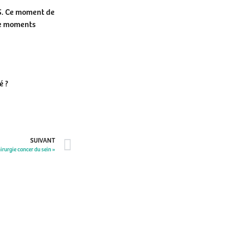
25. Ce moment de
de moments
é ?
SUIVANT
irurgie cancer du sein »