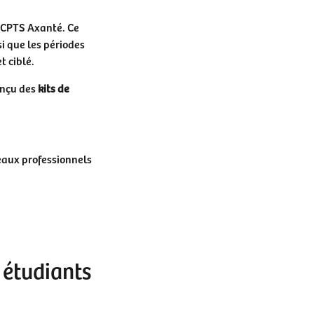
a CPTS Axanté. Ce
i que les périodes
t ciblé.
onçu des
kits de
seaux professionnels
 étudiants