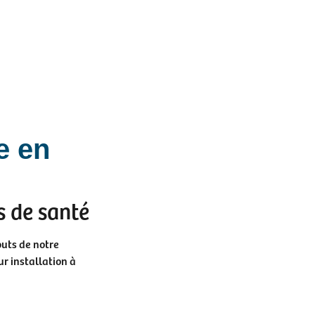
e en
s de santé
outs de notre
ur installation à