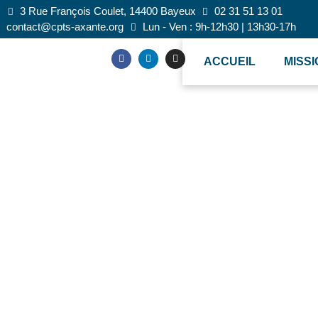
3 Rue François Coulet, 14400 Bayeux
02 31 51 13 01
contact@cpts-axante.org
Lun - Ven : 9h-12h30 | 13h30-17h
ACCUEIL
MISS