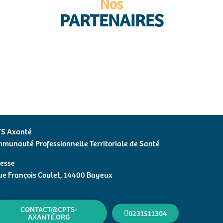
Nos
PARTENAIRES
S Axanté
munauté Professionnelle Territoriale de Santé
esse
ue François Coulet, 14400 Bayeux
CONTACT@CPTS-
0231511304
AXANTE.ORG