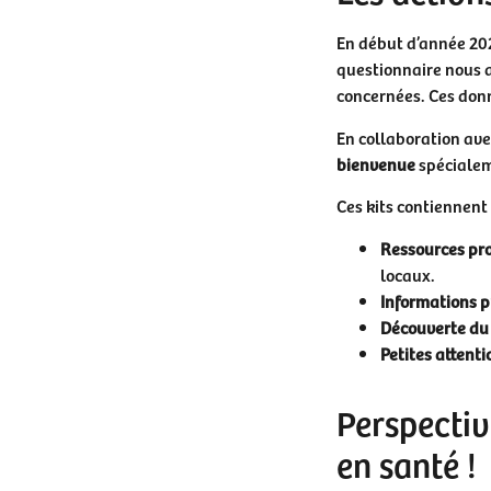
En début d’année 202
questionnaire nous a
concernées. Ces donn
En collaboration ave
bienvenue
spécialem
Ces kits contiennent 
Ressources pro
locaux.
Informations pr
Découverte du 
Petites attenti
Perspectiv
en santé !