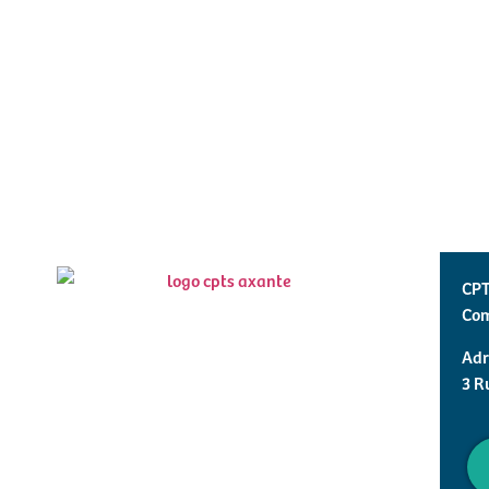
CPT
Com
Adr
3 R