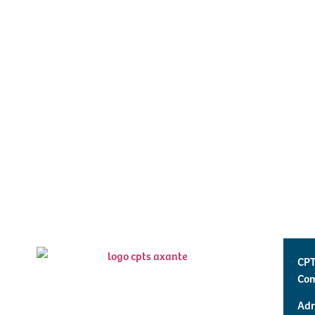
CPT
Com
Adr