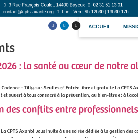
3 Rue François Coulet, 14400 Bayeux
02 31 51 13 01
contact@cpts-axante.org
Lun - Ven : 9h-12h30 | 13h30-17h
ACCUEIL
MISS
nts
026 : la santé au cœur de notre a
 Cadence – Tilly-sur-Seulles ✅ Entrée libre et gratuite La CPTS Ax
et ouvert à tous consacré à la prévention, au bien-être et à l’accè
n des conflits entre professionnel
? La CPTS Axanté vous invite à une soirée dédiée à la gestion des 