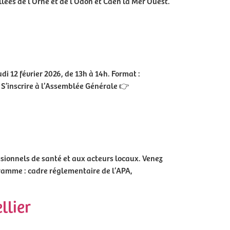
lées de l’Orne et de l’Odon et Caen la Mer Ouest.
 12 février 2026, de 13h à 14h. Format :
. S’inscrire à l’Assemblée Générale 👉
ssionnels de santé et aux acteurs locaux. Venez
ogramme : cadre réglementaire de l’APA,
llier